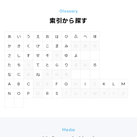
索引から探す
あ
い
う
え
お
は
ひ
ふ
へ
ほ
か
き
く
け
こ
ま
み
む
め
も
さ
し
す
せ
そ
や
ゆ
よ
た
ち
つ
て
と
ら
り
る
れ
ろ
な
に
ぬ
ね
の
わ
を
A
B
C
D
E
F
G
H
I
J
K
L
M
N
O
P
Q
R
S
T
U
V
W
X
Y
Z