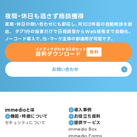
夜間・休日も逃さず商談獲得
夜間・休日の問い合わせにも即応し、月100件超の自動商談を創
出。
タグ1行の設置だけで日程調整からWeb接客まで自動化。
ノーコード導入で、IS・マーケ主体の即運用が可能です。
イメディオがわかる3点セット
無料
資料ダウンロード
お問い合わせ
immedioとは
導入事例
機能・特徴について
お役立ち資料
提供サービス
セキュリティについて
immedio Box
immedio Forms