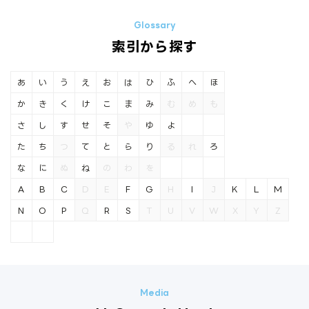
索引から探す
あ
い
う
え
お
は
ひ
ふ
へ
ほ
か
き
く
け
こ
ま
み
む
め
も
さ
し
す
せ
そ
や
ゆ
よ
た
ち
つ
て
と
ら
り
る
れ
ろ
な
に
ぬ
ね
の
わ
を
A
B
C
D
E
F
G
H
I
J
K
L
M
N
O
P
Q
R
S
T
U
V
W
X
Y
Z