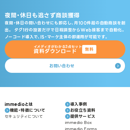
夜間・休日も逃さず商談獲得
夜間・休日の問い合わせにも即応し、月100件超の自動商談を創
出。
タグ1行の設置だけで日程調整からWeb接客まで自動化。
ノーコード導入で、IS・マーケ主体の即運用が可能です。
イメディオがわかる3点セット
無料
資料ダウンロード
お問い合わせ
immedioとは
導入事例
機能・特徴について
お役立ち資料
提供サービス
セキュリティについて
immedio Box
immedio Forms