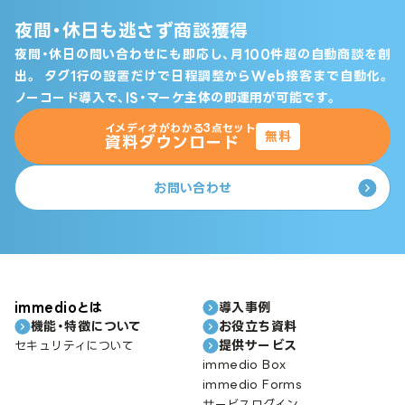
夜間・休日も逃さず商談獲得
夜間・休日の問い合わせにも即応し、月100件超の自動商談を創
出。
タグ1行の設置だけで日程調整からWeb接客まで自動化。
ノーコード導入で、IS・マーケ主体の即運用が可能です。
イメディオがわかる3点セット
無料
資料ダウンロード
お問い合わせ
immedioとは
導入事例
機能・特徴について
お役立ち資料
提供サービス
セキュリティについて
immedio Box
immedio Forms
サービスログイン