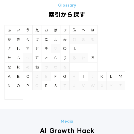
索引から探す
あ
い
う
え
お
は
ひ
ふ
へ
ほ
か
き
く
け
こ
ま
み
む
め
も
さ
し
す
せ
そ
や
ゆ
よ
た
ち
つ
て
と
ら
り
る
れ
ろ
な
に
ぬ
ね
の
わ
を
A
B
C
D
E
F
G
H
I
J
K
L
M
N
O
P
Q
R
S
T
U
V
W
X
Y
Z
AI Growth Hack