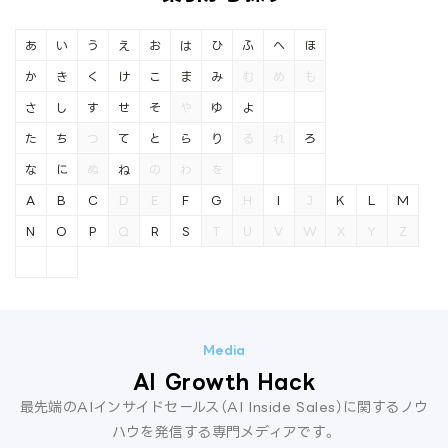
あ
い
う
え
お
は
ひ
ふ
へ
ほ
か
き
く
け
こ
ま
み
む
め
も
さ
し
す
せ
そ
や
ゆ
よ
た
ち
つ
て
と
ら
り
る
れ
ろ
な
に
ぬ
ね
の
わ
を
A
B
C
D
E
F
G
H
I
J
K
L
M
N
O
P
Q
R
S
T
U
V
W
X
Y
Z
AI Growth Hack
最先端のAIインサイドセールス（AI Inside Sales）に関するノウ
ハウを発信する専門メディアです。