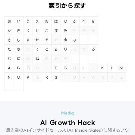
索引から探す
あ
い
う
え
お
は
ひ
ふ
へ
ほ
か
き
く
け
こ
ま
み
む
め
も
さ
し
す
せ
そ
や
ゆ
よ
た
ち
つ
て
と
ら
り
る
れ
ろ
な
に
ぬ
ね
の
わ
を
A
B
C
D
E
F
G
H
I
J
K
L
M
N
O
P
Q
R
S
T
U
V
W
X
Y
Z
AI Growth Hack
最先端のAIインサイドセールス（AI Inside Sales）に関するノウ