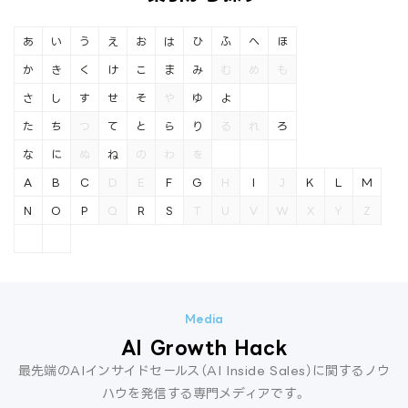
あ
い
う
え
お
は
ひ
ふ
へ
ほ
か
き
く
け
こ
ま
み
む
め
も
さ
し
す
せ
そ
や
ゆ
よ
た
ち
つ
て
と
ら
り
る
れ
ろ
な
に
ぬ
ね
の
わ
を
A
B
C
D
E
F
G
H
I
J
K
L
M
N
O
P
Q
R
S
T
U
V
W
X
Y
Z
AI Growth Hack
最先端のAIインサイドセールス（AI Inside Sales）に関するノウ
ハウを発信する専門メディアです。