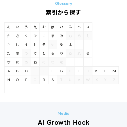
索引から探す
あ
い
う
え
お
は
ひ
ふ
へ
ほ
か
き
く
け
こ
ま
み
む
め
も
さ
し
す
せ
そ
や
ゆ
よ
た
ち
つ
て
と
ら
り
る
れ
ろ
な
に
ぬ
ね
の
わ
を
A
B
C
D
E
F
G
H
I
J
K
L
M
N
O
P
Q
R
S
T
U
V
W
X
Y
Z
AI Growth Hack