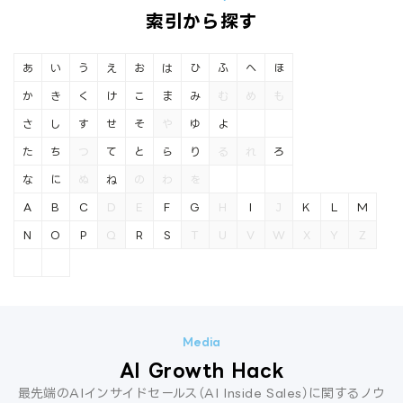
索引から探す
あ
い
う
え
お
は
ひ
ふ
へ
ほ
か
き
く
け
こ
ま
み
む
め
も
さ
し
す
せ
そ
や
ゆ
よ
た
ち
つ
て
と
ら
り
る
れ
ろ
な
に
ぬ
ね
の
わ
を
A
B
C
D
E
F
G
H
I
J
K
L
M
N
O
P
Q
R
S
T
U
V
W
X
Y
Z
AI Growth Hack
最先端のAIインサイドセールス（AI Inside Sales）に関するノウ