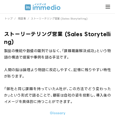
トップ
/
用語集
/
ストーリーテリング営業 (Sales Storytelling)
ストーリーテリング営業 (Sales Storytelli
ng)
製品の機能や数値の羅列ではなく、「課題→葛藤→解決→成功」という物
語の構造で提案や事例を語る手法です。
人間の脳は論理より物語に反応しやすく、記憶に残りやすい特性
があります。
「御社と同じ課題を持っていたA社が、この方法でどう変わった
か」という形式で語ることで、顧客は自社の姿を投影し、導入後の
イメージを具体的に持つことができます。