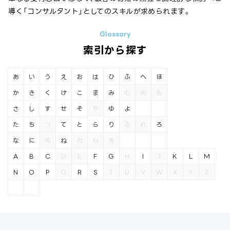
導く「コンサルタント」としてのスキルが求められます。
索引から探す
あ
い
う
え
お
は
ひ
ふ
へ
ほ
か
き
く
け
こ
ま
み
む
め
も
さ
し
す
せ
そ
や
ゆ
よ
た
ち
つ
て
と
ら
り
る
れ
ろ
な
に
ぬ
ね
の
わ
を
A
B
C
D
E
F
G
H
I
J
K
L
M
N
O
P
Q
R
S
T
U
V
W
X
Y
Z