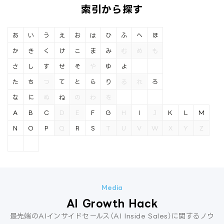
索引から探す
あ
い
う
え
お
は
ひ
ふ
へ
ほ
か
き
く
け
こ
ま
み
む
め
も
さ
し
す
せ
そ
や
ゆ
よ
た
ち
つ
て
と
ら
り
る
れ
ろ
な
に
ぬ
ね
の
わ
を
A
B
C
D
E
F
G
H
I
J
K
L
M
N
O
P
Q
R
S
T
U
V
W
X
Y
Z
AI Growth Hack
最先端のAIインサイドセールス（AI Inside Sales）に関するノウ