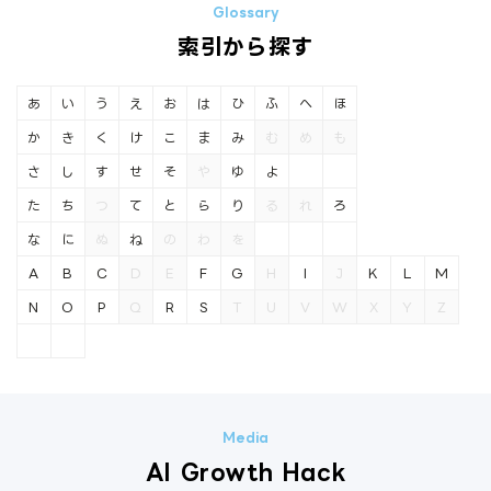
索引から探す
あ
い
う
え
お
は
ひ
ふ
へ
ほ
か
き
く
け
こ
ま
み
む
め
も
さ
し
す
せ
そ
や
ゆ
よ
た
ち
つ
て
と
ら
り
る
れ
ろ
な
に
ぬ
ね
の
わ
を
A
B
C
D
E
F
G
H
I
J
K
L
M
N
O
P
Q
R
S
T
U
V
W
X
Y
Z
AI Growth Hack