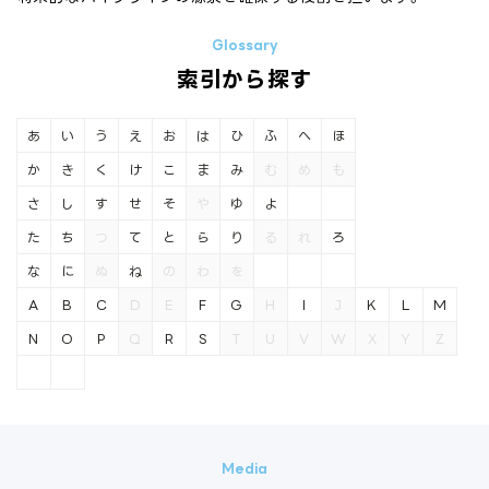
索引から探す
あ
い
う
え
お
は
ひ
ふ
へ
ほ
か
き
く
け
こ
ま
み
む
め
も
さ
し
す
せ
そ
や
ゆ
よ
た
ち
つ
て
と
ら
り
る
れ
ろ
な
に
ぬ
ね
の
わ
を
A
B
C
D
E
F
G
H
I
J
K
L
M
N
O
P
Q
R
S
T
U
V
W
X
Y
Z