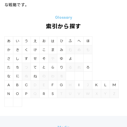
な戦略です。
索引から探す
あ
い
う
え
お
は
ひ
ふ
へ
ほ
か
き
く
け
こ
ま
み
む
め
も
さ
し
す
せ
そ
や
ゆ
よ
た
ち
つ
て
と
ら
り
る
れ
ろ
な
に
ぬ
ね
の
わ
を
A
B
C
D
E
F
G
H
I
J
K
L
M
N
O
P
Q
R
S
T
U
V
W
X
Y
Z