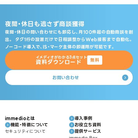
夜間・休日も逃さず商談獲得
夜間・休日の問い合わせにも即応し、月100件超の自動商談を創
出。
タグ1行の設置だけで日程調整からWeb接客まで自動化。
ノーコード導入で、IS・マーケ主体の即運用が可能です。
イメディオがわかる3点セット
無料
資料ダウンロード
お問い合わせ
immedioとは
導入事例
機能・特徴について
お役立ち資料
提供サービス
セキュリティについて
immedio Box