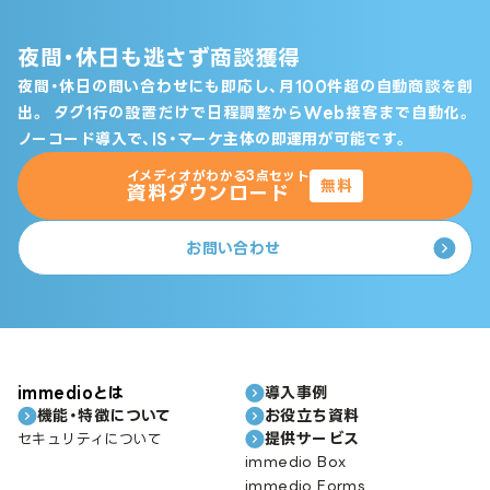
夜間・休日も逃さず商談獲得
夜間・休日の問い合わせにも即応し、月100件超の自動商談を創
出。
タグ1行の設置だけで日程調整からWeb接客まで自動化。
ノーコード導入で、IS・マーケ主体の即運用が可能です。
イメディオがわかる3点セット
無料
資料ダウンロード
お問い合わせ
immedioとは
導入事例
機能・特徴について
お役立ち資料
提供サービス
セキュリティについて
immedio Box
immedio Forms