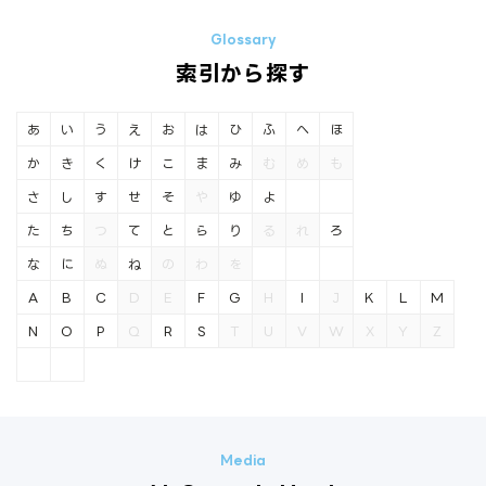
索引から探す
あ
い
う
え
お
は
ひ
ふ
へ
ほ
か
き
く
け
こ
ま
み
む
め
も
さ
し
す
せ
そ
や
ゆ
よ
た
ち
つ
て
と
ら
り
る
れ
ろ
な
に
ぬ
ね
の
わ
を
A
B
C
D
E
F
G
H
I
J
K
L
M
N
O
P
Q
R
S
T
U
V
W
X
Y
Z