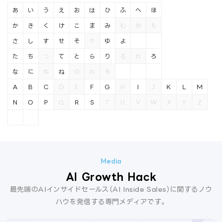
あ
い
う
え
お
は
ひ
ふ
へ
ほ
か
き
く
け
こ
ま
み
む
め
も
さ
し
す
せ
そ
や
ゆ
よ
た
ち
つ
て
と
ら
り
る
れ
ろ
な
に
ぬ
ね
の
わ
を
A
B
C
D
E
F
G
H
I
J
K
L
M
N
O
P
Q
R
S
T
U
V
W
X
Y
Z
AI Growth Hack
最先端のAIインサイドセールス（AI Inside Sales）に関するノウ
ハウを発信する専門メディアです。