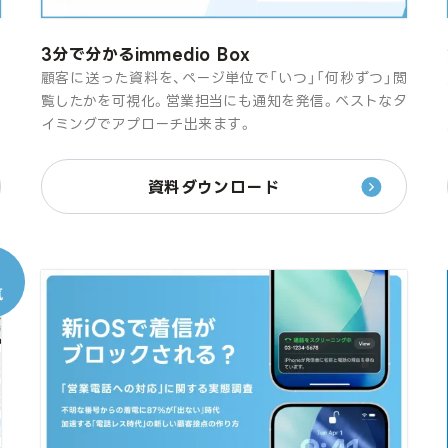
3分で分かるimmedio Box
オ
顧客に送った資料を、ページ単位で「いつ」「何秒ずつ」閲
け
覧したかを可視化。営業担当にも通知を発信。ベストなタ
イミングでアプローチ出来ます。
資料ダウンロード