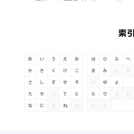
索
あ
い
う
え
お
は
ひ
ふ
へ
か
き
く
け
こ
ま
み
む
め
さ
し
す
せ
そ
や
ゆ
よ
た
ち
つ
て
と
ら
り
る
れ
な
に
ぬ
ね
の
わ
を