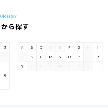
引から探す
ほ
A
B
C
D
E
F
G
H
I
も
J
K
L
M
N
O
P
Q
R
S
T
U
V
W
X
Y
Z
ろ