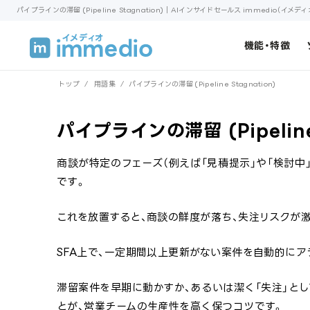
パイプラインの滞留 (Pipeline Stagnation)｜AIインサイドセールス immedio（イメディ
機能・特徴
トップ
/
用語集
/
パイプラインの滞留 (Pipeline Stagnation)
パイプラインの滞留 (Pipeline 
商談が特定のフェーズ（例えば「見積提示」や「検討中
です。
これを放置すると、商談の鮮度が落ち、失注リスクが
SFA上で、一定期間以上更新がない案件を自動的に
滞留案件を早期に動かすか、あるいは潔く「失注」とし
とが、営業チームの生産性を高く保つコツです。