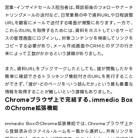
営業・インサイドセールス担当者は、商談前後のフォローやナーチ
ャリングメールの送付など、日常業務の中で資料URLや日程調整
URLを顧客にメールで送付する場面が頻繁にあります。一方で、
これらのURLを取得するためには、資料をホストしているサービ
スの管理画面にログインし、対象コンテンツを検索してリンクを
コピーする必要があり、メール作成画面やCRMとのタブの行き
来によって工数がかかるという課題がありました。
また、資料URLをブックマークしたとしても、誰が閲覧したかを
簡単に確認できるトラッキング機能付きのURLを発行すること
ができず、「誰が・どのページを・いつ読んだか」という最も貴重な
情報を取得することが難しいという課題もありました。
Chromeブラウザ上で完結する、immedio Box
のChrome拡張機能
immedio BoxのChrome拡張機能では、Chromeブラウザ上か
ら登録済みのファイル・ルームを一覧から選択し、共有リンクを