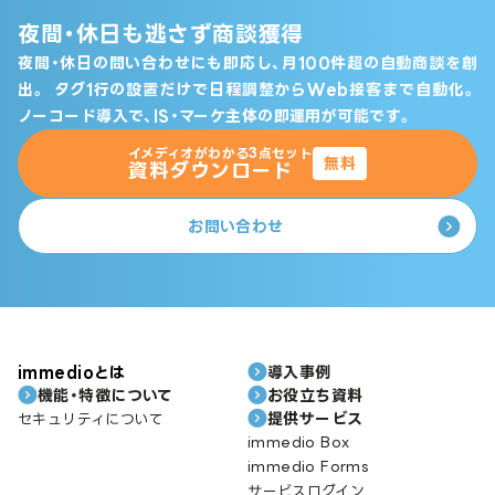
夜間・休日も逃さず商談獲得
夜間・休日の問い合わせにも即応し、月100件超の自動商談を創
出。
タグ1行の設置だけで日程調整からWeb接客まで自動化。
ノーコード導入で、IS・マーケ主体の即運用が可能です。
イメディオがわかる3点セット
無料
資料ダウンロード
お問い合わせ
immedioとは
導入事例
機能・特徴について
お役立ち資料
提供サービス
セキュリティについて
immedio Box
immedio Forms
サービスログイン