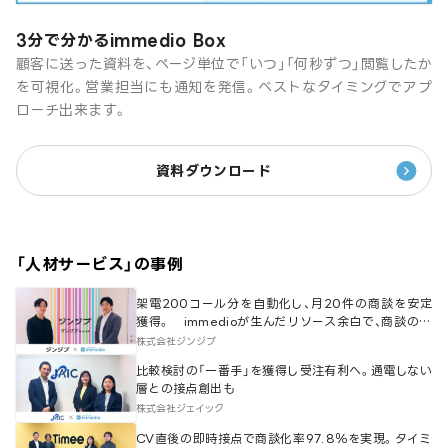
3分で分かるimmedio Box
顧客に送った資料を、ページ単位で「いつ」「何秒ずつ」閲覧したか
を可視化。営業担当にも通知を発信。ベストなタイミングでアプ
ローチ出来ます。
資料ダウンロード
「
人材サービス
」の事例
架電200コール分を自動化し、月20件の商談を安定
獲得。 immedioが生んだリソース余白で、商談の質
と量を底上げ
株式会社ジンジブ
比較検討の「一番手」を獲得し受注有利へ。通電しない
層との接点創出も
株式会社ジェイック
CV直後の即時接点で商談化率97.8％を実現。タイミ