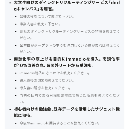
大学生向けのダイレクトリクルーティングサービス「dod
aキャンパス」を運営。
皆様の役割について教えて下さい。
事業内容を教えて下さい。
貴社のダイレクトリクルーティングサービスの特徴を教えてく
ださい。
全方位がターゲットの中でも注力している層があれば教えてく
ださい。
商談化率の底上げを目的にimmedioを導入。商談化率
が10％改善され、時間外リードから受注も。
immedio導入のきっかけを教えてください。
導入直後の印象を教えてください。
導入後の所感を教えてください。
当初の目的である日程調整機能で感じた所感も教えてくださ
い。
初心者向けの勉強会、既存データを活用したサジェスト機
能に期待。
今後のimmedioに期待することを教えてください。