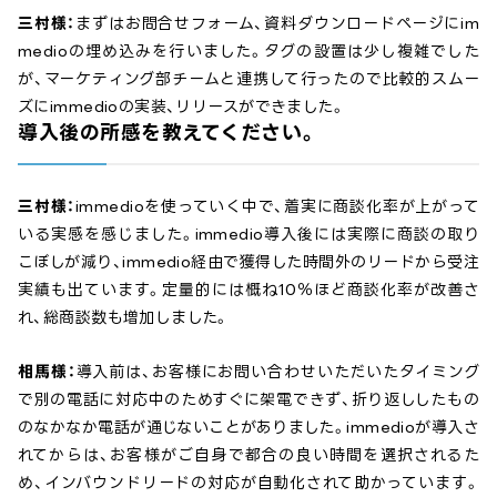
三村様：
まずはお問合せフォーム、資料ダウンロードページにim
medioの埋め込みを行いました。タグの設置は少し複雑でした
が、マーケティング部チームと連携して行ったので比較的スムー
ズにimmedioの実装、リリースができました。
導入後の所感を教えてください。
三村様：
immedioを使っていく中で、着実に商談化率が上がって
いる実感を感じました。immedio導入後には実際に商談の取り
こぼしが減り、immedio経由で獲得した時間外のリードから受注
実績も出ています。定量的には概ね10％ほど商談化率が改善さ
れ、総商談数も増加しました。
相馬様：
導入前は、お客様にお問い合わせいただいたタイミング
で別の電話に対応中のためすぐに架電できず、折り返ししたもの
のなかなか電話が通じないことがありました。immedioが導入さ
れてからは、お客様がご自身で都合の良い時間を選択されるた
め、インバウンドリードの対応が自動化されて助かっています。