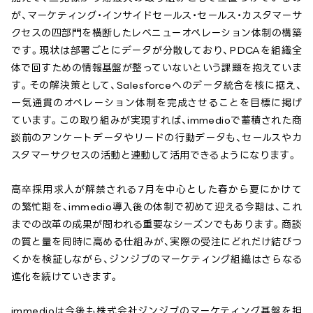
が、マーケティング・インサイドセールス・セールス・カスタマーサ
クセスの四部門を横断したレベニューオペレーション体制の構築
です。現状は部署ごとにデータが分散しており、PDCAを組織全
体で回すための情報基盤が整っていないという課題を抱えていま
す。その解決策として、Salesforceへのデータ統合を核に据え、
一気通貫のオペレーション体制を完成させることを目標に掲げ
ています。この取り組みが実現すれば、immedioで蓄積された商
談前のアンケートデータやリードの行動データも、セールスやカ
スタマーサクセスの活動と連動して活用できるようになります。
高卒採用求人が解禁される7月を中心とした春から夏にかけて
の繁忙期を、immedio導入後の体制で初めて迎える今期は、これ
までの改革の成果が問われる重要なシーズンでもあります。商談
の質と量を同時に高める仕組みが、実際の受注にどれだけ結びつ
くかを検証しながら、ジンジブのマーケティング組織はさらなる
進化を続けていきます。
immedioは今後も株式会社ジンジブのマーケティング基盤を担