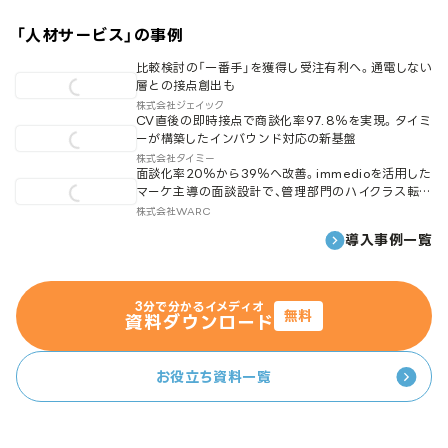
「
人材サービス
」の事例
比較検討の「一番手」を獲得し受注有利へ。通電しない
層との接点創出も
株式会社ジェイック
CV直後の即時接点で商談化率97.8％を実現。タイミ
ーが構築したインバウンド対応の新基盤
株式会社タイミー
面談化率20％から39％へ改善。immedioを活用した
マーケ主導の面談設計で、管理部門のハイクラス転職
エージェントの事業成長を加速
株式会社WARC
導入事例一覧
3分で分かるイメディオ
無料
資料ダウンロード
お役立ち資料一覧