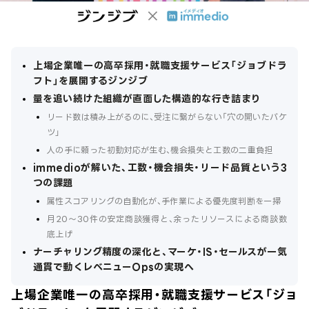
上場企業唯一の高卒採用・就職支援サービス「ジョブドラ
フト」を展開するジンジブ
量を追い続けた組織が直面した構造的な行き詰まり
リード数は積み上がるのに、受注に繋がらない「穴の開いたバケ
ツ」
人の手に頼った初動対応が生む、機会損失と工数の二重負担
immedioが解いた、工数・機会損失・リード品質という3
つの課題
属性スコアリングの自動化が、手作業による優先度判断を一掃
月20〜30件の安定商談獲得と、余ったリソースによる商談数
底上げ
ナーチャリング精度の深化と、マーケ・IS・セールスが一気
通貫で動くレベニューOpsの実現へ
上場企業唯一の高卒採用・就職支援サービス「ジョ