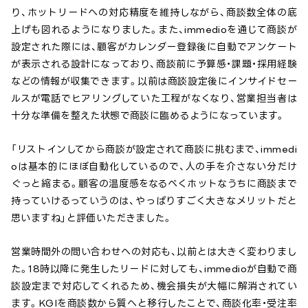
り、ホットリードへの対応精度を維持しながら、商談数全体の底
上げも図れるようになりました。また、immedioを通じて商談が
設定された際には、顧客がカレンダー登録後に自動でアンケート
が表示される設計になっており、商談前に予算感・課題・採用経験
などの情報が収集できます。以前は商談設定後にインサイドセー
ルスが電話でヒアリングしていた工程がなくなり、営業担当者は
十分な準備を整えた状態で商談に臨めるようになっています。
「リストインしてから商談が設定されて商談に挑むまで、immedi
oは基本的にほぼ自動化しているので、人の手を介さない分だけ
ぐっと縮まる。顧客の温度感をなるべくホットなうちに商談まで
持っていけるっていうのは、やっぱりすごく大きなメリットだと
思いますね」と評価いただきました。
営業時間外の問い合わせへの対応も、以前とは大きく変わりまし
た。18時以降に発生したリードに対しても、immedioが自動で商
談設定まで対応してくれるため、機会損失が大幅に解消されてい
ます。KGIを商談数から質へと移行したことで、商談化率・受注率