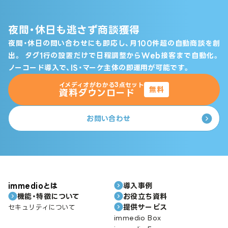
夜間・休日も逃さず商談獲得
夜間・休日の問い合わせにも即応し、月100件超の自動商談を創
出。
タグ1行の設置だけで日程調整からWeb接客まで自動化。
ノーコード導入で、IS・マーケ主体の即運用が可能です。
イメディオがわかる3点セット
無料
資料ダウンロード
お問い合わせ
immedioとは
導入事例
機能・特徴について
お役立ち資料
提供サービス
セキュリティについて
immedio Box