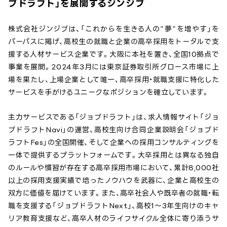
ブドラフト」を展開するジンジブ
株式会社ジンジブは、「これからを生きる人の”夢”を増やす」を
パーパスに掲げ、高校生の就職と企業の高卒採用をトータルで支
援する人材サービス企業です。大阪に本社を置き、全国10拠点で
事業を展開。2024年3月には東京証券取引所グロース市場に上
場を果たし、上場企業として唯一、高卒採用・就職支援に特化した
サービスを手がけるユニークなポジションを確立しています。
主力サービスである「ジョブドラフト」は、求人情報サイト「ジョ
ブドラフトNavi」の運営、高校生向け合同企業説明会「ジョブド
ラフトFes」の全国開催、そして企業への採用コンサルティングを
一体で提供するプラットフォームです。大卒採用とは異なる独自
のルールや慣習が存在する高卒採用市場において、累計8,000社
以上の採用支援実績で培ったノウハウを武器に、企業と高校生の
双方に価値を届けています。また、高卒社会人や既卒者の就職・転
職を支援する「ジョブドラフトNext」、高校1〜3年生向けのキャ
リア教育支援など、高卒人材のライフサイクル全体に寄り添うサ