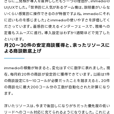
さらに二見様が導入を後押ししたもう一つの理由が、immedioの
UI/UXでした。「世界的に人気があるゲーム機は、説明書がいらな
いくらい感覚的に操作できるのが特徴ですよね。immedioにそれ
に近いものを感じました」とimmedioの使いやすさを評価してく
ださっています。直感的に使えるインターフェースで、現場への
定着もスムーズに進行。導入設定はわずか1週間ほどで完了した
といいます。
月20〜30件の安定商談獲得と、余ったリソースに
よる商談数底上げ
immedioの稼働が始まると、変化はすぐに数字に表れました。現
在、毎月約20件の商談が安定的に獲得できています。以前は1件
の商談設定に5～10コールが必要だったことを踏まえると、20件
の商談化に最大200コール分の工数が自動化された計算になり
ます。
浮いたリソースは、今まで後回しになりがちだった優先度の低い
リードへのコール対応に充てられるようになりました。これによ