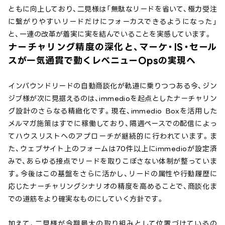
ともに向上しており、二見様は「無駄なリードを省いて、極力受注
に繋がりやすいリードだけにフォーカスできるようになった」
と、一連の改革が着実に実を結んでいることを実感しています。
ナーチャリング精度の深化と、マーケ・IS・セール
スが一気通貫で動くレベニューOpsの実現へ
インバウンドリードの自動商談化が軌道に乗りつつある今、ジン
ジブ様が次に見据えるのは、immedioを起点としたナーチャリン
グ設計のさらなる精緻化です。現在、immedio Boxを活用した
メルマガ施策はすでに稼働しており、隔週ペースでの配信によっ
てハウスリストへのアプローチが継続的に行われています。ま
た、ウェブサイト上のフォームは70件以上にimmedioが設定済
みで、あらゆる接点でリードを取りこぼさない体制が整っていま
す。今後はこの基盤をさらに活かし、リードの属性や行動履歴に
応じたナーチャリングシナリオの精度を高めることで、商談化ま
での道筋をより確実なものにしていく方針です。
加えて、二見様が今期最大の取り組みとして位置づけているの