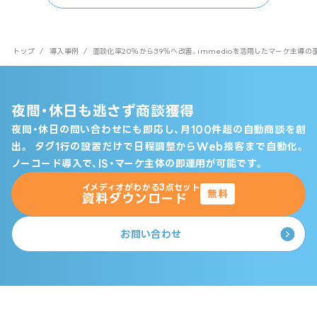
トップ
/
導入事例
/
面談化率20％から39％へ改善。immedioを活用したマーケ主導
夜間・休日も逃さず商談獲得
夜間・休日の問い合わせにも即応し、月100件超の自動商談を創
出。
タグ1行の設置だけで日程調整からWeb接客まで自動化。
ノーコード導入で、IS・マーケ主体の即運用が可能です。
イメディオがわかる3点セット
無料
資料ダウンロード
お問い合わせ