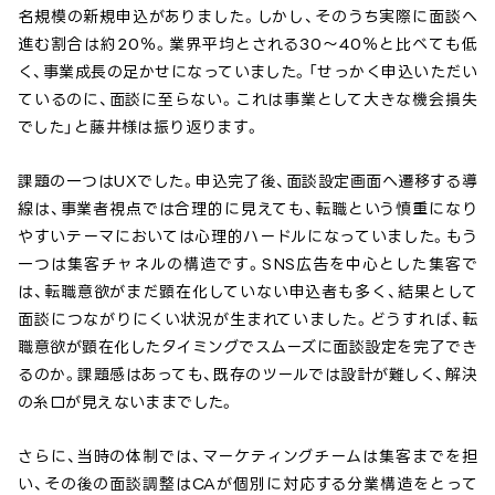
名規模の新規申込がありました。しかし、そのうち実際に面談へ
進む割合は約20％。業界平均とされる30〜40％と比べても低
く、事業成長の足かせになっていました。「せっかく申込いただい
ているのに、面談に至らない。これは事業として大きな機会損失
でした」と藤井様は振り返ります。
課題の一つはUXでした。申込完了後、面談設定画面へ遷移する導
線は、事業者視点では合理的に見えても、転職という慎重になり
やすいテーマにおいては心理的ハードルになっていました。もう
一つは集客チャネルの構造です。SNS広告を中心とした集客で
は、転職意欲がまだ顕在化していない申込者も多く、結果として
面談につながりにくい状況が生まれていました。どうすれば、転
職意欲が顕在化したタイミングでスムーズに面談設定を完了でき
るのか。課題感はあっても、既存のツールでは設計が難しく、解決
の糸口が見えないままでした。
さらに、当時の体制では、マーケティングチームは集客までを担
い、その後の面談調整はCAが個別に対応する分業構造をとって