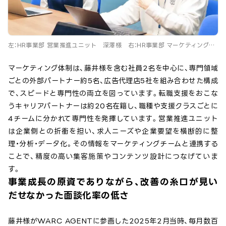
左：HR事業部 営業推進ユニット 深澤様 右：HR事業部 マーケティングユ
ニット ユニット長 藤井様
マーケティング体制は、藤井様を含む社員2名を中心に、専門領域
ごとの外部パートナー約5名、広告代理店5社を組み合わせた構成
で、スピードと専門性の両立を図っています。転職支援をおこな
うキャリアパートナーは約20名在籍し、職種や支援クラスごとに
4チームに分かれて専門性を発揮しています。営業推進ユニット
は企業側との折衝を担い、求人ニーズや企業要望を横断的に整
理・分析・データ化。その情報をマーケティングチームと連携する
ことで、精度の高い集客施策やコンテンツ設計につなげていま
す。
事業成長の原資でありながら、改善の糸口が見い
だせなかった面談化率の低さ
藤井様がWARC AGENTに参画した2025年2月当時、毎月数百