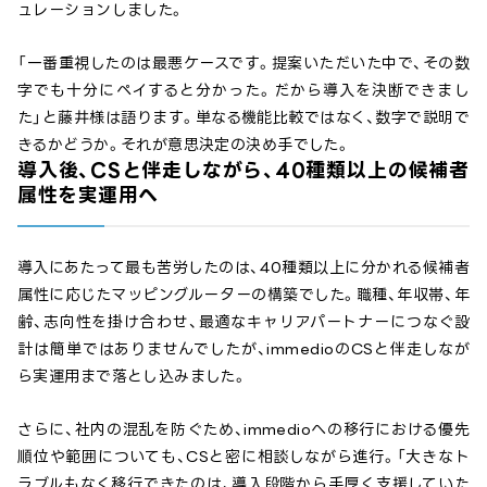
ュレーションしました。
「一番重視したのは最悪ケースです。提案いただいた中で、その数
字でも十分にペイすると分かった。だから導入を決断できまし
た」と藤井様は語ります。単なる機能比較ではなく、数字で説明で
きるかどうか。それが意思決定の決め手でした。
導入後、CSと伴走しながら、40種類以上の候補者
属性を実運用へ
導入にあたって最も苦労したのは、40種類以上に分かれる候補者
属性に応じたマッピングルーターの構築でした。職種、年収帯、年
齢、志向性を掛け合わせ、最適なキャリアパートナーにつなぐ設
計は簡単ではありませんでしたが、immedioのCSと伴走しなが
ら実運用まで落とし込みました。
さらに、社内の混乱を防ぐため、immedioへの移行における優先
順位や範囲についても、CSと密に相談しながら進行。「大きなト
ラブルもなく移行できたのは、導入段階から手厚く支援していた