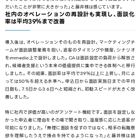
だいたことが非常に大きかった」と藤井様は感じています。
社内のオペレーションの再設計も実現し、面談化
率は平均39％まで改善
導入後は、オペレーションそのものを再設計。マーケティングチ
ームが面談調整業務を担い、追客のタイミングや頻度、シナリオ
をimmedio上で設計しました。CAは面談設定の負荷から解放さ
れ、候補者支援という本来の価値提供に集中できる体制へと移行
しました。その結果、面談率は平均で39％以上に上昇し、月によ
っては50％を超える水準へ。申込日から面談実施日までの平均
日数も、7.5日から3.6日へと短縮され、初動スピードが大きく改
善しました。
特に社内で評価が高いのがアンケート機能です。面談を設定しな
かった申込者に理由をその場で聞き取り、温度感に応じた追客が
可能になりました。「無理に面談を促すのではなく、相手の転職意
欲を理解したうえで接点を持てるようになった」と藤井様は語