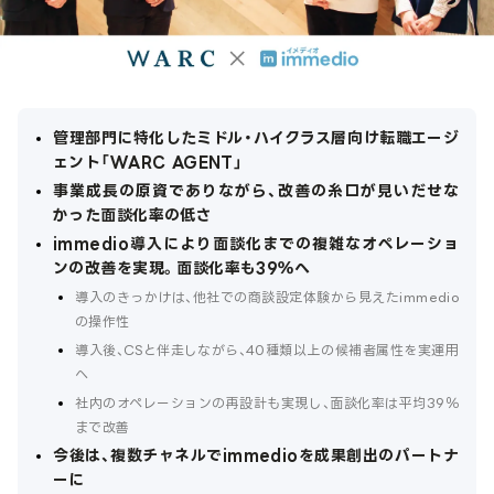
管理部門に特化したミドル・ハイクラス層向け転職エージ
ェント「WARC AGENT」
事業成長の原資でありながら、改善の糸口が見いだせな
かった面談化率の低さ
immedio導入により面談化までの複雑なオペレーショ
ンの改善を実現。面談化率も39％へ
導入のきっかけは、他社での商談設定体験から見えたimmedio
の操作性
導入後、CSと伴走しながら、40種類以上の候補者属性を実運用
へ
社内のオペレーションの再設計も実現し、面談化率は平均39％
まで改善
今後は、複数チャネルでimmedioを成果創出のパートナ
ーに