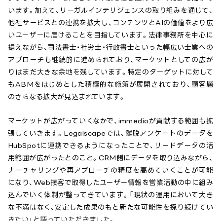
います。加えて、リーガルインテリジェンスの取り組みを通じて、
他社サービスとの連携を拡大し、コンテンツとAIの価値をより広
いユーザーに届けることを目指しています。法律事務所を中心に
据えながら、司法書士・社労士・行政書士といった幅広い士業への
アプローチも継続的に進められており、マーケットとしての広が
りはまだ大きな余地を残しています。特定のターゲットに対して
もABMをはじめとした積極的な施策が展開されており、顧客層
のさらなる拡大が見込まれています。
マーケットが広がっていくなかで、immedioが貢献する範囲も拡
張していきます。Legalscapeでは、離脱アンケートのデータを
HubSpotに連携できるようになったことで、リードデータの活
用範囲が広がったとのこと。CRM側にデータを取り込みながら、
ナーチャリングや再アプローチの精度を高めていくことが可能
になり、Web接客で取得したユーザー情報を営業活動の中に組み
込んでいく体制が整ってきています。「現状の運用において大き
な不満はなく、安定した成果のもと新たな可能性を探り続けてい
きたい」と語っていただきました。