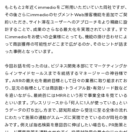
もともと2年近くimmedioをご利用いただいていた同社ですが、
その後さらにimmedioのセグメントWeb接客機能を追加でご契
約いただき、サイト滞在ユーザーへのアプローチをより精緻に設
計することで、成果のさらなる最大化を実現されています。すで
にimmedioをお使いの企業様にとっても、機能の掛け合わせによ
って商談獲得の可能性がどこまで広がるのか、そのヒントが詰ま
った事例となっています。
今回お話を伺ったのは、ビジネス開発本部にてマーケティングか
らインサイドセールスまでを統括するマネージャーの神谷様で
す。ARRの最大化を最終目標として日々の業務に取り組まれてお
り、足元の指標としては商談数・トライアル数・有効リード数など
を追いながら、最終的にはMRRという形で事業全体を見ている
といいます。プレスリリースから「何人に1人が使っている」とい
うデータの打ち出し方まで、認知形成から受注に至る全体の流れ
にわたって施策の連動がスムーズに実現できているのが同社の強
みです。例えば指名検索を意図的に伸ばしたい場合も、PR施策と