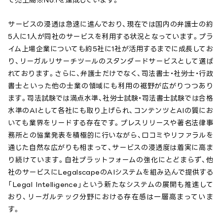
サービスの浸透は急速に進んでおり、現在では国内の弁護士の約
5人に1人が同社のサービスを利用する状況となっています。プラ
イム上場企業についても約5社に1社が活用するまでに成長してお
り、リーガルリサーチツールのスタンダードサービスとして選ば
れております。さらに、弁護士だけでなく、司法書士・社労士・行政
書士といった他の士業の領域にも利用の裾野が広がりつつあり
ます。司法試験では満点水準、社労士試験・司法書士試験では合格
水準のAIとして各社にも取り上げられ、コンテンツとAIの質にお
いても業界をリードする存在です。プレスリリースや著名法律事
務所との協業発表を積極的に行いながら、口コミやリファラルを
通じた自然な広がりも相まって、サービスの浸透度は着実に高ま
り続けています。自社プラットフォームの強化にとどまらず、他
社のサービスにLegalscapeのAIシステムを組み込んで提供する
「Legal Intelligence」という新たなシステムの展開も推進して
おり、リーガルテック分野における存在感は一層高まっていま
す。