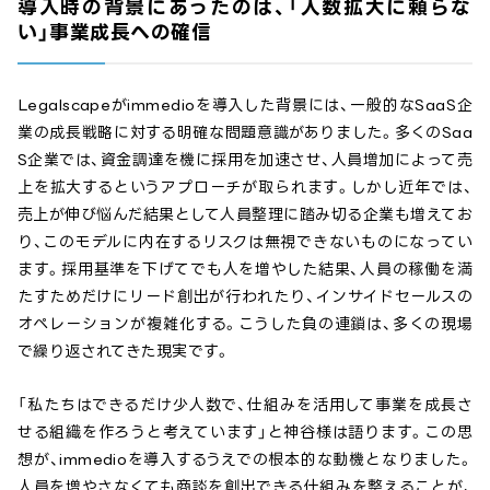
導入時の背景にあったのは、「人数拡大に頼らな
い」事業成長への確信
Legalscapeがimmedioを導入した背景には、一般的なSaaS企
業の成長戦略に対する明確な問題意識がありました。多くのSaa
S企業では、資金調達を機に採用を加速させ、人員増加によって売
上を拡大するというアプローチが取られます。しかし近年では、
売上が伸び悩んだ結果として人員整理に踏み切る企業も増えてお
り、このモデルに内在するリスクは無視できないものになってい
ます。採用基準を下げてでも人を増やした結果、人員の稼働を満
たすためだけにリード創出が行われたり、インサイドセールスの
オペレーションが複雑化する。こうした負の連鎖は、多くの現場
で繰り返されてきた現実です。
「私たちはできるだけ少人数で、仕組みを活用して事業を成長さ
せる組織を作ろうと考えています」と神谷様は語ります。この思
想が、immedioを導入するうえでの根本的な動機となりました。
人員を増やさなくても商談を創出できる仕組みを整えることが、