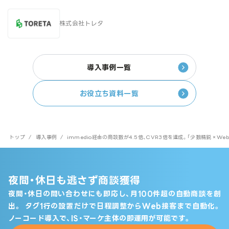
株式会社トレタ
導入事例一覧
お役立ち資料一覧
トップ
/
導入事例
/
immedio経由の商談数が4.5倍、CVR3倍を達成。「少数精鋭×W
夜間・休日も逃さず商談獲得
夜間・休日の問い合わせにも即応し、月100件超の自動商談を創
出。
タグ1行の設置だけで日程調整からWeb接客まで自動化。
ノーコード導入で、IS・マーケ主体の即運用が可能です。