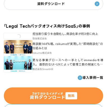
資料ダウンロード
「
Legal Tech
バックオフィス向けSaaS
」の事例
担当割り振りを自動化し、商談化率が約3倍に向上
弥生株式会社
商談数144％増。rakumoが実現した“即時商談化”の
仕組みとは
rakumo株式会社
更なる事業グロースへの一手としてimmedioを導
入。 直感的なUI・UXによって管理工数の削減にも寄
与。
株式会社SmartHR
導入事例一覧
3分で分かるイメディオ
無料
資料ダウンロード