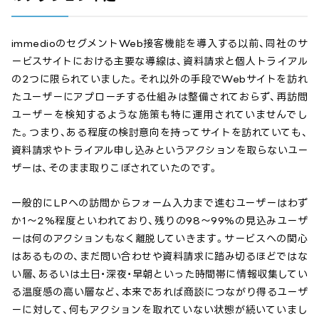
immedioのセグメントWeb接客機能を導入する以前、同社のサ
ービスサイトにおける主要な導線は、資料請求と個人トライアル
の2つに限られていました。それ以外の手段でWebサイトを訪れ
たユーザーにアプローチする仕組みは整備されておらず、再訪問
ユーザーを検知するような施策も特に運用されていませんでし
た。つまり、ある程度の検討意向を持ってサイトを訪れていても、
資料請求やトライアル申し込みというアクションを取らないユー
ザーは、そのまま取りこぼされていたのです。
一般的にLPへの訪問からフォーム入力まで進むユーザーはわず
か1〜2%程度といわれており、残りの98〜99%の見込みユーザ
ーは何のアクションもなく離脱していきます。サービスへの関心
はあるものの、まだ問い合わせや資料請求に踏み切るほどではな
い層、あるいは土日・深夜・早朝といった時間帯に情報収集してい
る温度感の高い層など、本来であれば商談につながり得るユーザ
ーに対して、何もアクションを取れていない状態が続いていまし