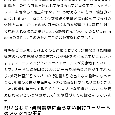
組織設計の中心的な方針として据えられていたのです。ヘッドカ
ウントを増やして売上を増やすという考え方そのものに懐疑的で
あり、仕組み化することで少数精鋭でも顧客に価値を届けられる
体制を志向しているのが、同社の根本的な姿勢です。費用に対し
て見込まれる効果が高いうえ、商談獲得を省人化するというimm
edioの特性は、この方針と完全に合致するものでした。
神谷様ご自身も、これまでのご経験において、分業化された組織
構造のなかで施策が前に進まない経験を強く感じていたといい
ます。マーケティングとインサイドセールスが分断されていたこ
とで、リード供給が間に合わない一方で稼働に余裕が生まれた
り、架電計画が各メンバーの行動量を引き出せない設計になった
りと、組織の分断が生産性を下げる場面を目の当たりにしてきま
した。改善に年単位で取り組んでも、大きな組織ではなかなか変
えられないという経験が、現在の組織づくりの礎となっていま
す。
問い合わせ・資料請求に至らない検討ユーザーへ
のアクション不足