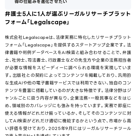
得の仕組みを進化させたい
弁護士5人に1人が選ぶリーガルリサーチプラット
フォーム「Legalscape」
株式会社Legalscapeは、法律実務に特化したリサーチプラット
フォーム「Legalscape」を提供するスタートアップ企業です。法
律書籍や判例データベースをAI検索と組み合わせることで、弁護
士、社労士、司法書士、行政書士などの先生方や企業の法務担当者
が必要な情報をスピーディーに調べられる環境を実現していま
す。出版社との契約によってコンテンツを掲載しており、汎用的
な生成AIや他の電子書籍サービスでは利用できない、独自のコン
テンツを豊富に搭載しているのが大きな特徴です。法律分野はジ
ャンルごとに扱う内容が異なり、企業法務・一般民事などをはじ
め、領域別のカバレッジにも強みを持っています。実務で即座に
使える情報がどれだけ揃っているか、そしてそのコンテンツに対
してAI検索がどれだけ適切に機能するかという点で、市場から高
い評価を受けており、2025年9月にはリーガルリサーチツール
で売上高※No.1を達成しています。