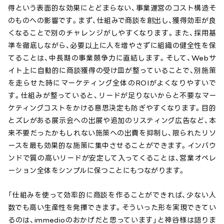
得という表面的な効果にとどまらない、事業運営のコスト構造そ
のものへの影響です。まず、仕組みで商談を創出し、獲得効率が良
くなることで別のチャレンジがしやすくなります。また、採用基
準を徹底しながら、必要以上に人を増やさずに組織の健全性を保
てることは、中長期の事業競争力に直結します。そして、Webサ
イト上に自動的に商談獲得の受け皿が整っていることで、別施策
を走らせた時にマーケティング全体のROIがよくなりやすいで
す。仕組みが整っていると、リードが足りないからと不要なマー
ケティングコストをかける意思決定も防ぎやすくなります。目的
とズレがある展示会への出展や追加のリスティング広告など、本
来不要だったかもしれない施策への出費を抑制し、限られたリソ
ースを最も効果的な施策に集中させることができます。インバウ
ンドで質の高いリードが安定して入ってくることは、営業オペレ
ーション全体をシンプルに保つことにもつながります。
「仕組みを使って効率的に商談を作ることができれば、少ない人
数でも高い生産性を発揮できます。そういった形を実現できてい
るのは、immedioのおかげだと思っています」と神谷様は語りま