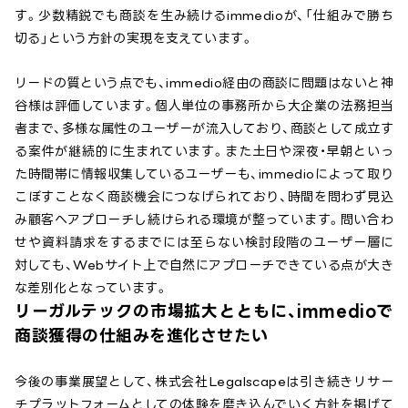
す。少数精鋭でも商談を生み続けるimmedioが、「仕組みで勝ち
切る」という方針の実現を支えています。
リードの質という点でも、immedio経由の商談に問題はないと神
谷様は評価しています。個人単位の事務所から大企業の法務担当
者まで、多様な属性のユーザーが流入しており、商談として成立す
る案件が継続的に生まれています。また土日や深夜・早朝といっ
た時間帯に情報収集しているユーザーも、immedioによって取り
こぼすことなく商談機会につなげられており、時間を問わず見込
み顧客へアプローチし続けられる環境が整っています。問い合わ
せや資料請求をするまでには至らない検討段階のユーザー層に
対しても、Webサイト上で自然にアプローチできている点が大き
な差別化となっています。
リーガルテックの市場拡大とともに、immedioで
商談獲得の仕組みを進化させたい
今後の事業展望として、株式会社Legalscapeは引き続きリサー
チプラットフォームとしての体験を磨き込んでいく方針を掲げて