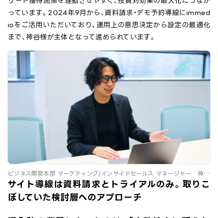
リード獲得施策を連動させやすく、投資対効果の最大化につなが
っています。2024年9月から、資料請求・デモ予約導線にimmed
ioをご活用いただいており、運用上の意思決定から設定の最適化
まで、神谷様が主体となって進められています。
ビジネス開発本部 マーケティング/インサイドセールス マネージャー 神
谷瞬歩様
サイト導線は資料請求とトライアルのみ。取りこ
ぼしていた検討層へのアプローチ