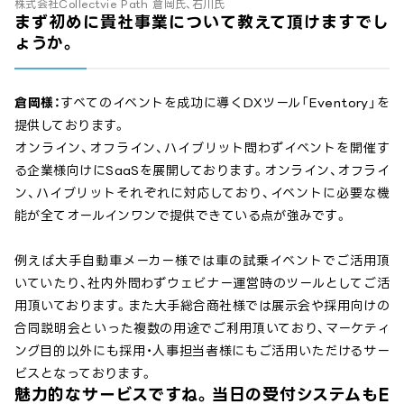
株式会社Collectvie Path 倉岡氏、石川氏
まず初めに貴社事業について教えて頂けますでし
ょうか。
倉岡様：
すべてのイベントを成功に導くDXツール「Eventory」を
提供しております。
オンライン、オフライン、ハイブリット問わずイベントを開催す
る企業様向けにSaaSを展開しております。オンライン、オフライ
ン、ハイブリットそれぞれに対応しており、イベントに必要な機
能が全てオールインワンで提供できている点が強みです。
例えば大手自動車メーカー様では車の試乗イベントでご活用頂
いていたり、社内外問わずウェビナー運営時のツールとしてご活
用頂いております。また大手総合商社様では展示会や採用向けの
合同説明会といった複数の用途でご利用頂いており、マーケティ
ング目的以外にも採用・人事担当者様にもご活用いただけるサー
ビスとなっております。
魅力的なサービスですね。当日の受付システムもE