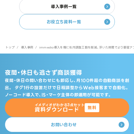
導入事例一覧
お役立ち資料一覧
トップ
/
導入事例
/
immedio導入を機に社内調整工数を削減。浮いた時間でより顧客
夜間・休日も逃さず商談獲得
夜間・休日の問い合わせにも即応し、月100件超の自動商談を創
出。
タグ1行の設置だけで日程調整からWeb接客まで自動化。
ノーコード導入で、IS・マーケ主体の即運用が可能です。
イメディオがわかる3点セット
無料
資料ダウンロード
お問い合わせ