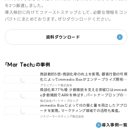
を3つ厳選しました。
導入検討に向けてファーストステップとして、必要な情報をコン
パクトにまとめております。ぜひダウンロードください。
資料ダウンロード
「
Mar Tech
」の事例
商談数約5倍・商談化率の向上を実現。顧客行動の可視
化によってimmedio Boxがエンタープライズ開拓の
要に。
プラップノード株式会社
商談化率77％増 少数精鋭を支える突破口はimmedi
o┃少数精鋭でARRを伸ばす、パートナープロップのス
ケール戦略。
株式会社パートナープロップ
immedio BoxによってISの質と量を両立したアプロ
ーチを実現。マーケティング領域での活用も推進。
シナジーマーケティング株式会社
導入事例一覧