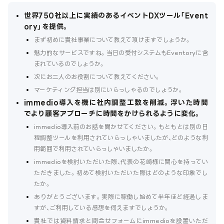
世界750社以上に実績のあるイベントDXツール「Event
ory」を提供。
まず初めに貴社事業について教えて頂けますでしょうか。
魅力的なサービスですね。当日の受付システムもEventoryに含
まれているのでしょうか。
次にお二人のお役割について教えてください。
マーケティング担当は別にいらっしゃるのでしょうか。
immedio導入を機に社内調整工数を削減。浮いた時間
でより顧客アプローチに時間をかけられるように変化。
immedio導入前のお話を聞かせてください。もともとは別の日
程調整ツールを利用されていらっしゃいましたが、どのような利
用範囲で利用されていらっしゃいましたか。
immedioを検討いただいた際、代表の花崎様に関心を持ってい
ただきました。初めて検討いただいた際はどのような印象でし
たか。
ありがとうございます。実際に稼働し始めて半年ほど経過しま
すが、ご利用している感想を伺えますでしょうか。
貴社では資料請求と問合せフォームにimmedioを設置いただ