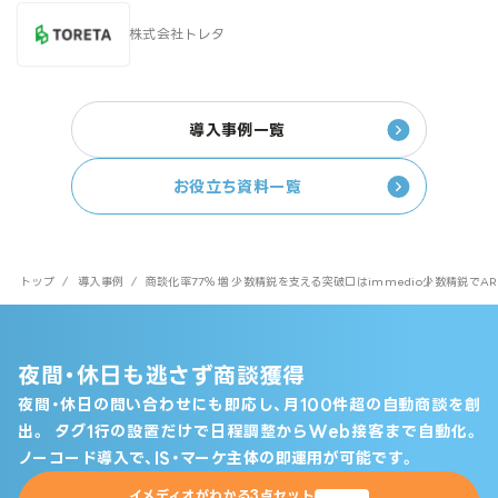
株式会社トレタ
導入事例一覧
お役立ち資料一覧
トップ
/
導入事例
/
商談化率77％増 少数精鋭を支える突破口はimmedio┃少数精鋭で
夜間・休日も逃さず商談獲得
夜間・休日の問い合わせにも即応し、月100件超の自動商談を創
出。
タグ1行の設置だけで日程調整からWeb接客まで自動化。
ノーコード導入で、IS・マーケ主体の即運用が可能です。
イメディオがわかる3点セット