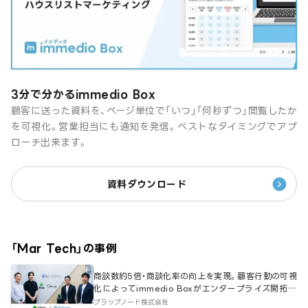
3分で分かるimmedio Box
顧客に送った資料を、ページ単位で「いつ」「何秒ずつ」閲覧したか
を可視化。営業担当にも通知を発信。ベストなタイミングでアプ
ローチ出来ます。
資料ダウンロード
「
Mar Tech
」の事例
商談数約5倍・商談化率の向上を実現。顧客行動の可視
化によってimmedio Boxがエンタープライズ開拓の
要に。
プラップノード株式会社