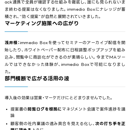
ack連携で全員が確認する仕組みを徹底し、誰にも見られないま
ま終わる提案はなくなりました。immedio Boxにナレッジが蓄
積され、“効く提案”が自然と展開されていきました。
マーケティング施策への広がり
浅井様：
immedio Boxを使ってセミナーのアーカイブ配信を開
始したり、ホワイトペーパー配布に日程調整ポップアップを組み
込み、閲覧中に商談化ができるのが素晴らしい。今までMAツー
ルではできなかった体験が、immedio Boxで可能になりまし
た。
部門横断で広がる活用の波
導入後の効果は営業・マーケだけにとどまりませんでした。
提案書の
閲覧ログを根拠に
マネジメント会議で案件進捗を議
論
顧客側の社内稟議の進み具合を見える化し、
次の打ち手を正
確に読める
ように