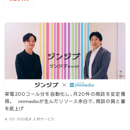
架電200コール分を自動化し、月20件の商談を安定獲
得。 immedioが生んだリソース余白で、商談の質と量
を底上げ
# 101-300名
# 人材サービス