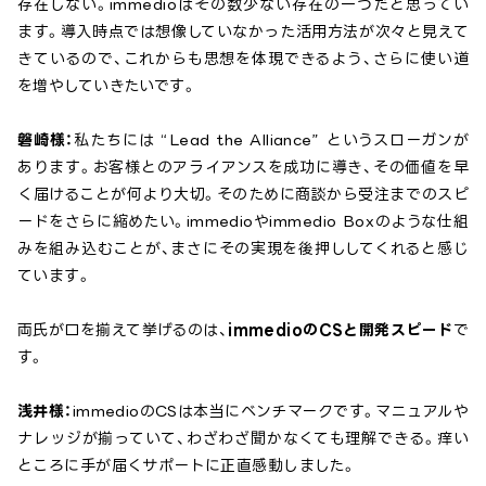
存在しない。immedioはその数少ない存在の一つだと思ってい
ます。導入時点では想像していなかった活用方法が次々と見えて
きているので、これからも思想を体現できるよう、さらに使い道
を増やしていきたいです。
磐崎様：
私たちには “Lead the Alliance” というスローガンが
あります。お客様とのアライアンスを成功に導き、その価値を早
く届けることが何より大切。そのために商談から受注までのスピ
ードをさらに縮めたい。immedioやimmedio Boxのような仕組
みを組み込むことが、まさにその実現を後押ししてくれると感じ
ています。
両氏が口を揃えて挙げるのは、
immedioのCSと開発スピード
で
す。
浅井様：
immedioのCSは本当にベンチマークです。マニュアルや
ナレッジが揃っていて、わざわざ聞かなくても理解できる。痒い
ところに手が届くサポートに正直感動しました。