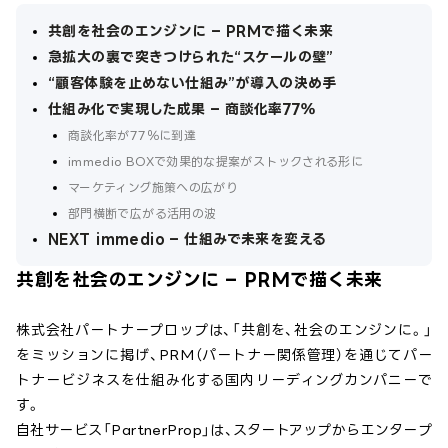
共創を社会のエンジンに – PRMで描く未来
急拡大の裏で突きつけられた“スケールの壁”
“顧客体験を止めない仕組み”が導入の決め手
仕組み化で実現した成果 – 商談化率77％
商談化率が77％に到達
immedio BOXで効果的な提案がストックされる形に
マーケティング施策への広がり
部門横断で広がる活用の波
NEXT immedio – 仕組みで未来を変える
共創を社会のエンジンに – PRMで描く未来
株式会社パートナープロップは、「共創を、社会のエンジンに。」
をミッションに掲げ、PRM（パートナー関係管理）を通じてパー
トナービジネスを仕組み化する国内リーディングカンパニーで
す。
自社サービス「PartnerProp」は、スタートアップからエンタープ