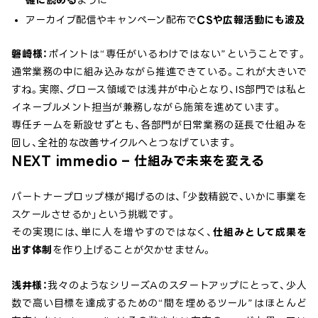
アーカイブ配信やキャンペーン配布で
CSや広報活動にも波及
磐崎様：
ポイントは“専任がいるわけではない”ということです。
通常業務の中に組み込みながら推進できている。これが大きいで
すね。実際、グロース領域では浅井が中心となり、IS部門では私と
イネーブルメント担当が兼務しながら施策を進めています。
専任チームを新設せずとも、各部門が日常業務の延長で仕組みを
回し、全社的な改善サイクルへとつなげています。
NEXT immedio – 仕組みで未来を変える
パートナープロップ様が掲げるのは、「少数精鋭で、いかに事業を
スケールさせるか」という挑戦です。
その実現には、単に人を増やすのではなく、
仕組みとして成果を
出す体制
を作り上げることが欠かせません。
浅井様：
我々のようなシリーズAのスタートアップにとって、少人
数で高い目標を達成するための“間を埋めるツール”はほとんど