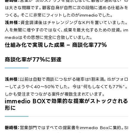
磐崎様：
営業が“次のステップを提示しないと顧客が進めない”の
は大きな問題です。顧客自身が自然に次の段階に進める仕組みを
つくる。そこに非常にフィットしたのがimmedioでした。
浅井様：
資金調達後はチャレンジングなKPIを置いていました。
人を無闇に増やすのではなく、成果を最大化するための投資。im
medioはその思想に完全に合致していました。
仕組み化で実現した成果 – 商談化率77％
商談化率が77％に到達
浅井様：
以前は自動で商談につながる確率は1割未満。ISがフォロ
ーしてようやく40〜50％でした。 今は“何もしなくても77％”。
しかも受注までつながる案件が複数生まれています。
immedio BOXで効果的な提案がストックされる
形に
磐崎様：
営業部門ではすべての提案書をimmedio Boxに集約。Sl