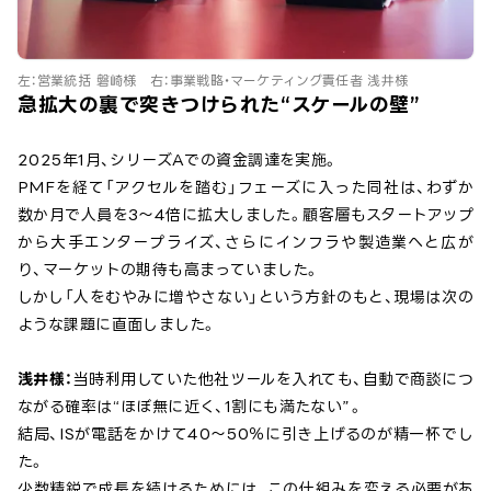
左：営業統括 磐崎様 右：事業戦略・マーケティング責任者 浅井様
急拡大の裏で突きつけられた“スケールの壁”
2025年1月、シリーズAでの資金調達を実施。
PMFを経て「アクセルを踏む」フェーズに入った同社は、わずか
数か月で人員を3〜4倍に拡大しました。顧客層もスタートアップ
から大手エンタープライズ、さらにインフラや製造業へと広が
り、マーケットの期待も高まっていました。
しかし「人をむやみに増やさない」という方針のもと、現場は次の
ような課題に直面しました。
浅井様：
当時利用していた他社ツールを入れても、自動で商談につ
ながる確率は“ほぼ無に近く、1割にも満たない”。
結局、ISが電話をかけて40〜50％に引き上げるのが精一杯でし
た。
少数精鋭で成長を続けるためには、この仕組みを変える必要があ