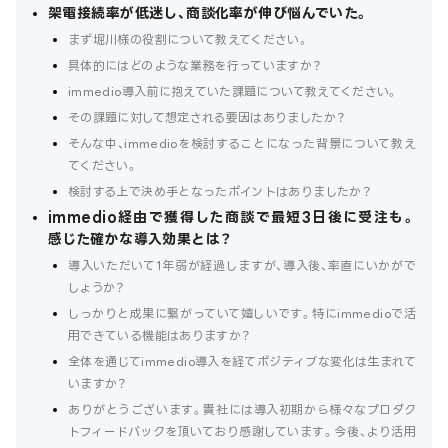
架電接続率が低迷し、商談化率が伸び悩んでいた。
まず堀川様の役割について教えてください。
具体的にはどのような業務を行っていますか？
immedio導入前に抱えていた課題について教えてください。
その課題に対して想定される要因はありましたか？
そんな中、immedioを検討することになった背景について教え
てください。
検討する上で決め手となったポイントはありましたか？
immedio経由で獲得した商談で最短3日後に受注も。
感じた確かな導入効果とは？
導入いただいて1年弱が経過しますが、導入後、率直にいかがで
しょうか？
しっかりと成果に繋がっていて嬉しいです。特にimmedioで活
用できている機能はありますか？
全体を通じてimmedio導入を経てポジティブな変化は生まれて
いますか？
ありがとうございます。貴社には導入初期から様々なプロダク
トフィードバックを頂いており感謝しています。今後、より活用