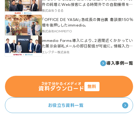
件の純増とWeb接客による時間外での自動獲得を実
現
株式会社うるる
「OFFICE DE YASAI」急成長の舞台裏 ┃商談数150％
増を後押ししたimmedio。
株式会社KOMPEITO
immedio Forms導入により、2週間近くかかってい
た展示会御礼メールの即日配信が可能に。情報入力の
平準化にも成功。
エレクター株式会社
導入事例一覧
3分で分かるイメディオ
無料
資料ダウンロード
お役立ち資料一覧