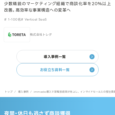
少数精鋭のマーケティング組織で商談化率を20%以上
改善。高効率な事業構造への変革へ
# 1-100名
# Vertical SaaS
株式会社トレタ
導入事例一覧
お役立ち資料一覧
トップ
/
導入事例
/
immedio導入で架電接続率が向上し、 インサイドセールスの受注貢
夜間・休日も逃さず商談獲得