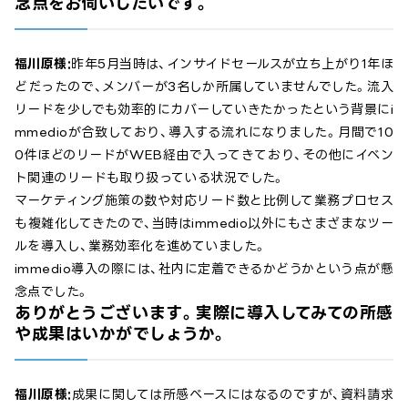
念点をお伺いしたいです。
福川原様:
昨年5月当時は、インサイドセールスが立ち上がり1年ほ
どだったので、メンバーが3名しか所属していませんでした。流入
リードを少しでも効率的にカバーしていきたかったという背景にi
mmedioが合致しており、導入する流れになりました。月間で10
0件ほどのリードがWEB経由で入ってきており、その他にイベン
ト関連のリードも取り扱っている状況でした。
マーケティング施策の数や対応リード数と比例して業務プロセス
も複雑化してきたので、当時はimmedio以外にもさまざまなツー
ルを導入し、業務効率化を進めていました。
immedio導入の際には、社内に定着できるかどうかという点が懸
念点でした。
ありがとうございます。実際に導入してみての所感
や成果はいかがでしょうか。
福川原様:
成果に関しては所感ベースにはなるのですが、資料請求