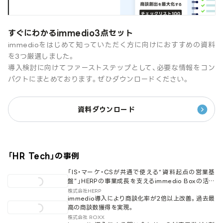
すぐにわかるimmedio3点セット
immedioをはじめて知っていただく方に向けにおすすめの資料
を3つ厳選しました。
導入検討に向けてファーストステップとして、必要な情報をコン
パクトにまとめております。ぜひダウンロードください。
資料ダウンロード
「
HR Tech
」の事例
「IS・マーケ・CSが共通で使える“資料起点の営業基
盤”」HERPの事業成長を支えるimmedio Boxの活用
法とは。
株式会社HERP
immedio導入により商談化率が2倍以上改善。過去最
高の商談数獲得を実現。
株式会社 ROXX