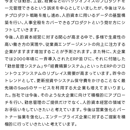
今までは勤怠、工数、経費などのバックオフィスのプロダクトを
一元管理できるという訴求を中心としていましたが、今後はマル
チプロダクト戦略を推し進め、人的資本に用いるデータの基盤構
築を行い、人事全般をカバーできるプロダクトという見せ方にシ
フトしていきます。
今後、人的資本経営に対する関心が高まる中で、多様で生産性の
高い働き方の実現や、従業員エンゲージメントの向上に注力する
企業がますます増加することが予測されます。また特に、大企業
では2000年頃に一斉導入されたERP並びに、それに付随した
「勤怠管理システム」や「経費精算システム」といったERPのフロ
ントウェアシステムのリプレイス需要が高まっています。昨今の
トレンドとして、更新投資やシステム保守費をかけることなく最
先端のSaaSのサービスを利用する大企業も増えてまいりまし
た。当社では今後、そのような大企業に向けて積極的にアプロー
チを行い、勤怠管理のご提供だけでなく、人的資本経営の領域で
お手伝いをしていきたいと考えています。今後は営業強化とパー
トナー協業を強化し、エンタープライズ企業に対するご提案を積
極的に行っていきたいと考えています。