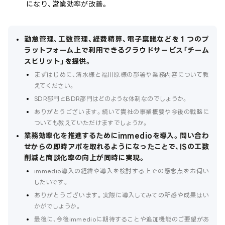
になり、営業効率が改善。
勤怠管理、工数管理、経費精算、電子稟議などを１つのプ
ラットフォーム上で利用できるクラウドサービス「チーム
スピリット」を提供。
まずはじめに、清水様と福川原様の部署や業務内容について教
えてください。
SDR部門とBDR部門はどのような体制なのでしょうか。
ありがとうございます。続いて貴社の事業概要や今後の戦略に
ついても教えていただけますでしょうか。
業務効率化を推進するためにimmedioを導入。問い合わ
せからの即時アポを取れるようになったことで、ISの工数
削減と商談化率の向上が同時に実現。
immedio導入の経緯や導入を検討する上での懸念点をお伺い
したいです。
ありがとうございます。実際に導入してみての所感や成果はい
かがでしょうか。
最後に、今後immedioに期待することや追加機能のご要望があ