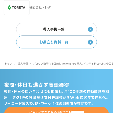
株式会社トレタ
導入事例一覧
お役立ち資料一覧
トップ
/
導入事例
/
プロセス効率化を目的にimmedioを導入。インサイドセールスの
夜間・休日も逃さず商談獲得
夜間・休日の問い合わせにも即応し、月100件超の自動商談を創
出。
タグ1行の設置だけで日程調整からWeb接客まで自動化。
ノーコード導入で、IS・マーケ主体の即運用が可能です。
イメディオがわかる3点セット