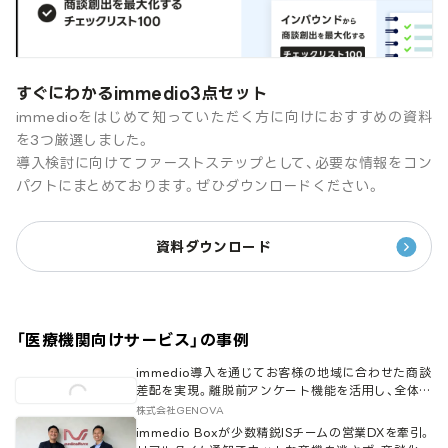
すぐにわかるimmedio3点セット
immedioをはじめて知っていただく方に向けにおすすめの資料
を3つ厳選しました。
導入検討に向けてファーストステップとして、必要な情報をコン
パクトにまとめております。ぜひダウンロードください。
資料ダウンロード
「
医療機関向けサービス
」の事例
immedio導入を通じてお客様の地域に合わせた商談
差配を実現。離脱前アンケート機能を活用し、全体で
の商談化率を向上
株式会社GENOVA
immedio Boxが少数精鋭ISチームの営業DXを牽引。