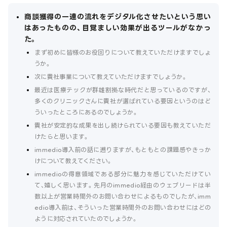
商談獲得の一連の流れをデジタル化させたいという思い
はあったものの、目覚ましい効果が出るツールがなかっ
た。
まず初めに皆様のお役回りについて教えていただけますでしょ
うか。
次に貴社事業について教えていただけますでしょうか。
最近は医療テックが群雄割拠な時代だと思っているのですが、
多くのクリニックさんに貴社が選ばれている要因というのはど
ういったところにあるのでしょうか。
貴社が安定的な成果を出し続けられている要因も教えていただ
けたらと思います。
immedio導入前の話に遡りますが、もともとの課題感やきっか
けについて教えてください。
immedioの得意領域である部分に魅力を感じていただけてい
て、嬉しく思います。先月のimmedio経由のウェブリードは半
数以上が営業時間外のお問い合わせによるものでしたが、imm
edio導入前は、そういった営業時間外のお問い合わせにはどの
ように対応されていたのでしょうか。