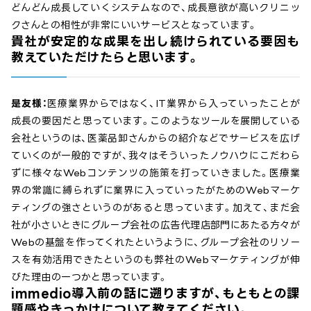
どんどん成長していくシステムなので、成長意欲が高いクリニッ
クさんとの相性が非常にいいサービスとなっています。
貴社が安定的な成果を出し続けられている要因も
教えていただけたらと思います。
是友様：
医療業界からではなく、IT業界から入っていったことが
成長の要因だと思っています。このようなツールを展開している
会社というのは、医薬品卸さんからの紹介などでサービスを広げ
ていくのが一般的ですが、我々はそういったノウハウにこだわら
ずに様々なWebコンテンツの施策を打っていきました。医療業
界の常識に縛られずに業界に入っていったがためのWebマーケ
ティングの強さというのがあると思っています。加えて、まだ会
社が小さいときにグループ会社の広告代理店部門にあたる方々が
Webの基盤を作ってくれたというように、グループ会社のリソー
スを有効活用できたというのも弊社のWebマーケティングが伸
びた理由の一つかと思っています。
immedio導入前の話に遡りますが、もともとの課
題感やきっかけについて教えてください。