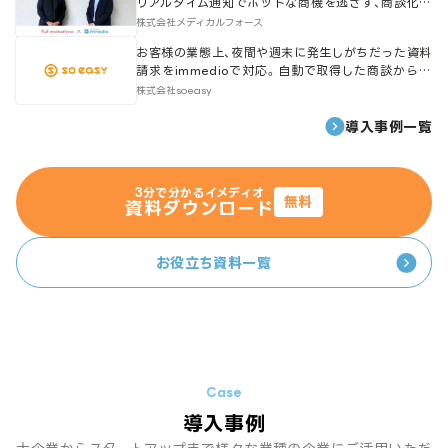
リアルタイム通知でホットな商機を逃さず、商談化率
118%向上を実現。
株式会社メディカルフォース
お客様の業態上、夜間や週末に発生しがちだった資料
請求をimmedioで対応。自動で取得した商談からも
高い受注率を記録。
株式会社soeasy
導入事例一覧
3分で分かるイメディオ
無料
資料ダウンロード
お役立ち資料一覧
導入事例